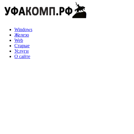
Перейти
к
контенту
Windows
Железо
Web
Старые
Услуги
О сайте
geometry
Радмир Рамазанов
25.05.2017
0